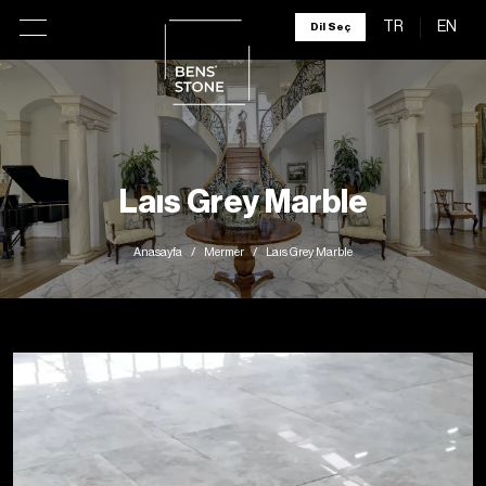
TR
EN
Dil Seç
Laıs Grey Marble
Anasayfa
Mermer
Laıs Grey Marble