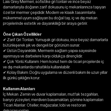
Lais Grey Mermeri, sofistike gri tonları ve ince beyaz
damarlarıyla doğanın zarif dokusunu iç mekanlarınıza taşıyan
özel bir mermer çeşididir. Modern ve klasik tasarımlarla
mükemmel uyum sağlayan bu doğal taş, iç ve dış mekan
projelerinde estetik ve dayanıklılığı bir araya getirir.
Öne Çıkan Özellikler
✔ Zarif Gri Tonları: Yumuşak gri dokusu, ince beyaz damarlarla
bütünleşerek şık ve dengeli bir görünüm sunar.
✔ Üstün Dayanıklılık: Mermerin sağlam yapısı sayesinde
aşınmaya ve darbelere karşı oldukça dirençlidir.
✔ Çok Yönlü Kullanım: Hem konut hem de ticari projelerde iç
ve dış mekanlarda rahatlıkla kullanılabilir.
✔ Kolay Bakım: Doğru uygulama ve düzenli bakım ile uzun yıllar
ilk günkü şıklığını korur.
Kullanım Alanları
İç Mekan: Zemin ve duvar kaplamaları, mutfak tezgahları,
banyo yüzeyleri, merdiven basamakları, şömine kaplamaları
Ticari Alanlar: Oteller, mağazalar, lobi ve restoran
dekorasyonları