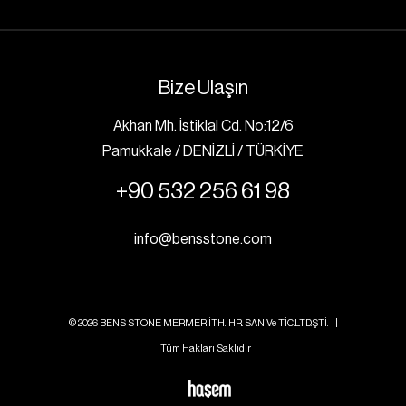
Bize Ulaşın
Akhan Mh. İstiklal Cd. No:12/6
Pamukkale / DENİZLİ / TÜRKİYE
+90 532 256 61 98
info@bensstone.com
© 2026 BENS STONE MERMER İTH.İHR. SAN Ve TİC.LTD.ŞTİ. |
Tüm Hakları Saklıdır